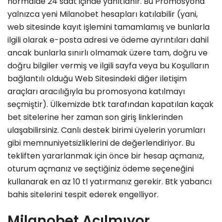
normalde 24 saat içinde yanıtlanır. Bu Promosyona
yalnızca yeni Milanobet hesapları katılabilir (yani,
web sitesinde kayıt işlemini tamamlamış ve bunlarla
ilgili olarak e-posta adresi ve ödeme ayrıntıları dahil
ancak bunlarla sınırlı olmamak üzere tam, doğru ve
doğru bilgiler vermiş ve ilgili sayfa veya bu Koşulların
bağlantılı olduğu Web Sitesindeki diğer iletişim
araçları aracılığıyla bu promosyona katılmayı
seçmiştir). Ülkemizde btk tarafından kapatılan kaçak
bet sitelerine her zaman son giriş linklerinden
ulaşabilirsiniz. Canlı destek birimi üyelerin yorumları
gibi memnuniyetsizliklerini de değerlendiriyor. Bu
tekliften yararlanmak için önce bir hesap açmanız,
oturum açmanız ve seçtiğiniz ödeme seçeneğini
kullanarak en az 10 tl yatırmanız gerekir. Btk yabancı
bahis sitelerini tespit ederek engelliyor.
Milanobet Açılmıyor