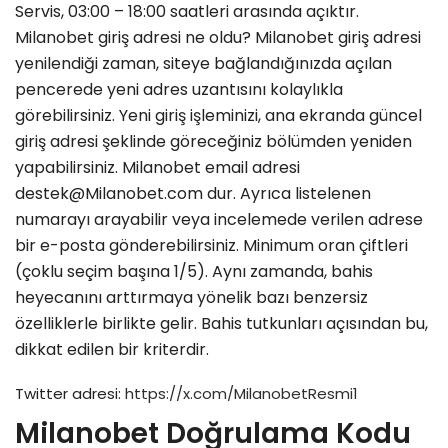
Servis, 03:00 – 18:00 saatleri arasında açıktır.
Milanobet giriş adresi ne oldu? Milanobet giriş adresi
yenilendiği zaman, siteye bağlandığınızda açılan
pencerede yeni adres uzantısını kolaylıkla
görebilirsiniz. Yeni giriş işleminizi, ana ekranda güncel
giriş adresi şeklinde göreceğiniz bölümden yeniden
yapabilirsiniz. Milanobet email adresi
destek@Milanobet.com
dur. Ayrıca listelenen
numarayı arayabilir veya incelemede verilen adrese
bir e-posta gönderebilirsiniz. Minimum oran çiftleri
(çoklu seçim başına 1/5). Aynı zamanda, bahis
heyecanını arttırmaya yönelik bazı benzersiz
özelliklerle birlikte gelir. Bahis tutkunları açısından bu,
dikkat edilen bir kriterdir.
Twitter adresi:
https://x.com/MilanobetResmi1
Milanobet Doğrulama Kodu