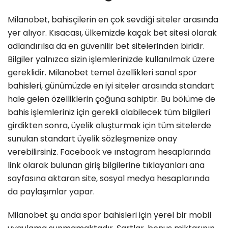
Milanobet, bahisçilerin en çok sevdiği siteler arasında
yer alıyor. Kısacası, ülkemizde kaçak bet sitesi olarak
adlandırılsa da en güvenilir bet sitelerinden biridir.
Bilgiler yalnızca sizin işlemlerinizde kullanılmak üzere
gereklidir. Milanobet temel özellikleri sanal spor
bahisleri, günümüzde en iyi siteler arasında standart
hale gelen özelliklerin çoğuna sahiptir. Bu bölüme de
bahis işlemleriniz için gerekli olabilecek tüm bilgileri
girdikten sonra, üyelik oluşturmak için tüm sitelerde
sunulan standart üyelik sözleşmenize onay
verebilirsiniz. Facebook ve ınstagram hesaplarında
link olarak bulunan giriş bilgilerine tıklayanları ana
sayfasına aktaran site, sosyal medya hesaplarında
da paylaşımlar yapar.
Milanobet şu ​​anda spor bahisleri için yerel bir mobil