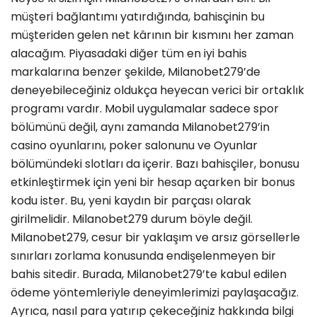
müşteri bağlantımı yatırdığında, bahisçinin bu
müşteriden gelen net kârının bir kısmını her zaman
alacağım. Piyasadaki diğer tüm en iyi bahis
markalarına benzer şekilde, Milanobet279’de
deneyebileceğiniz oldukça heyecan verici bir ortaklık
programı vardır. Mobil uygulamalar sadece spor
bölümünü değil, aynı zamanda Milanobet279’in
casino oyunlarını, poker salonunu ve Oyunlar
bölümündeki slotları da içerir. Bazı bahisçiler, bonusu
etkinleştirmek için yeni bir hesap açarken bir bonus
kodu ister. Bu, yeni kaydın bir parçası olarak
girilmelidir. Milanobet279 durum böyle değil.
Milanobet279, cesur bir yaklaşım ve arsız görsellerle
sınırları zorlama konusunda endişelenmeyen bir
bahis sitedir. Burada, Milanobet279’te kabul edilen
ödeme yöntemleriyle deneyimlerimizi paylaşacağız.
Ayrıca, nasıl para yatırıp çekeceğiniz hakkında bilgi