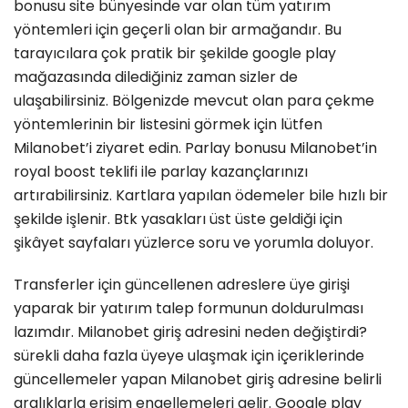
bonusu site bünyesinde var olan tüm yatırım
yöntemleri için geçerli olan bir armağandır. Bu
tarayıcılara çok pratik bir şekilde google play
mağazasında dilediğiniz zaman sizler de
ulaşabilirsiniz. Bölgenizde mevcut olan para çekme
yöntemlerinin bir listesini görmek için lütfen
Milanobet’i ziyaret edin. Parlay bonusu Milanobet’in
royal boost teklifi ile parlay kazançlarınızı
artırabilirsiniz. Kartlara yapılan ödemeler bile hızlı bir
şekilde işlenir. Btk yasakları üst üste geldiği için
şikâyet sayfaları yüzlerce soru ve yorumla doluyor.
Transferler için güncellenen adreslere üye girişi
yaparak bir yatırım talep formunun doldurulması
lazımdır. Milanobet giriş adresini neden değiştirdi?
sürekli daha fazla üyeye ulaşmak için içeriklerinde
güncellemeler yapan Milanobet giriş adresine belirli
aralıklarla erişim engellemeleri gelir. Google play