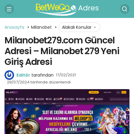
Anasayfa
Milanobet
Alakalı Konular
Milanobet279.com Güncel
Adresi – Milanobet 279 Yeni
Giriş Adresi
Editör
tarafından
17/02/2021
29/07/2024 tarihinde düzenlendi