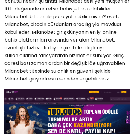
bonusu nedir? şu anda, Milanobet’deki yeni müşteriler
10 tl değerinde ücretsiz bahis jetonu alabilirler.
Milanobet bitcoin ile para yatırabilir miyim? evet,
Milanobet, bitcoin cüzdanları aracılığıyla mevduat
kabul eder. Milanobet giriş dünyanın en iyi online
bahis platformları arasında yer alan Milanobet,
avantajlı, hızlı ve kolay erişim teknolojileriyle
kullanıcılarına fark yaratan hizmetler sunuyor. Giriş
adresi bazı zamanlardan bir değişikliğe uğrayabilen
Milanobet sitesinde şu anlık en güvenli şekilde
Milanobet giriş adresi üzerinden erişebilirsiniz.