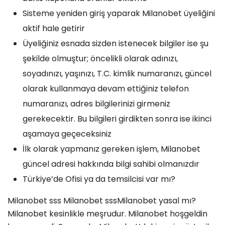
Sisteme yeniden giriş yaparak Milanobet üyeliğini
aktif hale getirir
Üyeliğiniz esnada sizden istenecek bilgiler ise şu
şekilde olmuştur; öncelikli olarak adınızı,
soyadınızı, yaşınızı, T.C. kimlik numaranızı, güncel
olarak kullanmaya devam ettiğiniz telefon
numaranızı, adres bilgilerinizi girmeniz
gerekecektir. Bu bilgileri girdikten sonra ise ikinci
aşamaya geçeceksiniz
İlk olarak yapmanız gereken işlem, Milanobet
güncel adresi hakkında bilgi sahibi olmanızdır
Türkiye’de Ofisi ya da temsilcisi var mı?
Milanobet sss Milanobet sssMilanobet yasal mı?
Milanobet kesinlikle meşrudur. Milanobet hoşgeldin