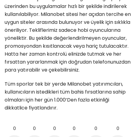
üzerinden bu uygulamalar hızlı bir şekilde indirilerek
kullanılabiliyor. Milanobet sitesi her açıdan tercihe en
uygun siteler arasında bulunuyor ve üyelik için sıklıkla
öneriliyor. Tekliflerimiz sadece hobi oyuncularına
yöneliktir. Bu şekilde değerlendirilmeyen oyuncular,
promosyondan kısıtlanacak veya hariç tutulacaktır.
Hatta her zaman kontrolü elinizde tutmak ve her
fırsattan yararlanmak için doğrudan telefonunuzdan
para yatırabilir ve çekebilirsiniz.
Tüm sporlar tek bir yerde Milanobet yatırımcıları,
kullanıcıların istedikleri tüm bahis fırsatlarına sahip
olmaları için her gün 1.000’Den fazla etkinliği
dikkatlice fiyatlandırır.
0
0
0
0
0
0