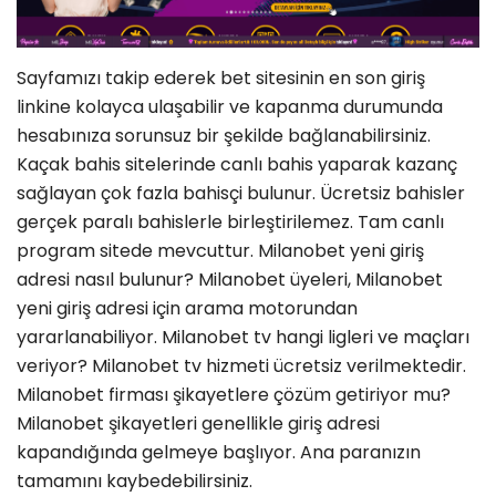
Sayfamızı takip ederek bet sitesinin en son giriş
linkine kolayca ulaşabilir ve kapanma durumunda
hesabınıza sorunsuz bir şekilde bağlanabilirsiniz.
Kaçak bahis sitelerinde canlı bahis yaparak kazanç
sağlayan çok fazla bahisçi bulunur. Ücretsiz bahisler
gerçek paralı bahislerle birleştirilemez. Tam canlı
program sitede mevcuttur. Milanobet yeni giriş
adresi nasıl bulunur? Milanobet üyeleri, Milanobet
yeni giriş adresi için arama motorundan
yararlanabiliyor. Milanobet tv hangi ligleri ve maçları
veriyor? Milanobet tv hizmeti ücretsiz verilmektedir.
Milanobet firması şikayetlere çözüm getiriyor mu?
Milanobet şikayetleri genellikle giriş adresi
kapandığında gelmeye başlıyor. Ana paranızın
tamamını kaybedebilirsiniz.