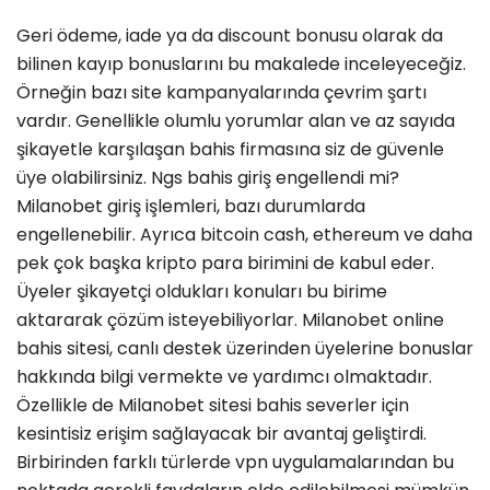
Geri ödeme, iade ya da discount bonusu olarak da
bilinen kayıp bonuslarını bu makalede inceleyeceğiz.
Örneğin bazı site kampanyalarında çevrim şartı
vardır. Genellikle olumlu yorumlar alan ve az sayıda
şikayetle karşılaşan bahis firmasına siz de güvenle
üye olabilirsiniz. Ngs bahis giriş engellendi mi?
Milanobet giriş işlemleri, bazı durumlarda
engellenebilir. Ayrıca bitcoin cash, ethereum ve daha
pek çok başka kripto para birimini de kabul eder.
Üyeler şikayetçi oldukları konuları bu birime
aktararak çözüm isteyebiliyorlar. Milanobet online
bahis sitesi, canlı destek üzerinden üyelerine bonuslar
hakkında bilgi vermekte ve yardımcı olmaktadır.
Özellikle de Milanobet sitesi bahis severler için
kesintisiz erişim sağlayacak bir avantaj geliştirdi.
Birbirinden farklı türlerde vpn uygulamalarından bu