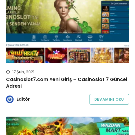
17 Şub, 2021
Casinoslot7.com Yeni Giriş – Casinoslot 7 Güncel
Adresi
Editör
DEVAMINI OKU