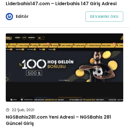
Liderbahis147.com – Liderbahis 147 Giriş Adresi
Editör
DEVAMINI OKU
22 Şub, 2021
NGSBahis281.com Yeni Adresi – NGSBahis 281
Güncel Giriş