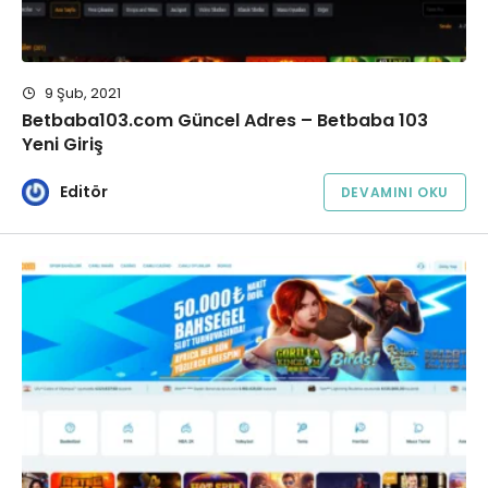
9 Şub, 2021
Betbaba103.com Güncel Adres – Betbaba 103
Yeni Giriş
Editör
DEVAMINI OKU