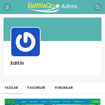
Editör
YAZILAR
FAVORILER
YORUMLAR