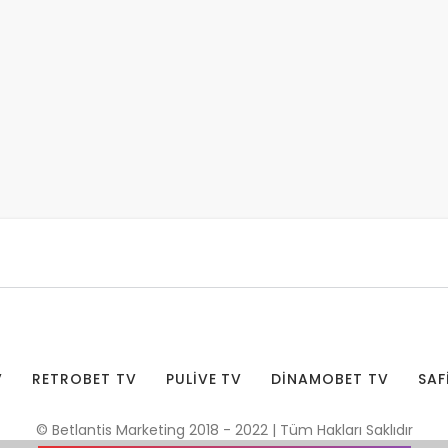
V
RETROBET TV
PULIVE TV
DINAMOBET TV
SAF
© Betlantis Marketing 2018 - 2022 | Tüm Hakları Saklıdır