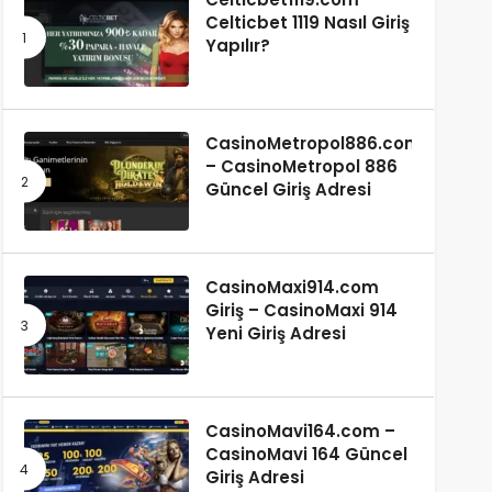
Celticbet 1119 Nasıl Giriş
Yapılır?
CasinoMetropol886.com
– CasinoMetropol 886
Güncel Giriş Adresi
CasinoMaxi914.com
Giriş – CasinoMaxi 914
Yeni Giriş Adresi
CasinoMavi164.com –
CasinoMavi 164 Güncel
Giriş Adresi