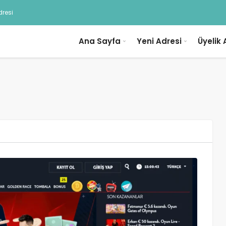
dresi
Ana Sayfa
Yeni Adresi
Üyelik 