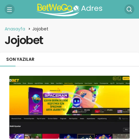
Anasayfa
Jojobet
Jojobet
SON YAZILAR