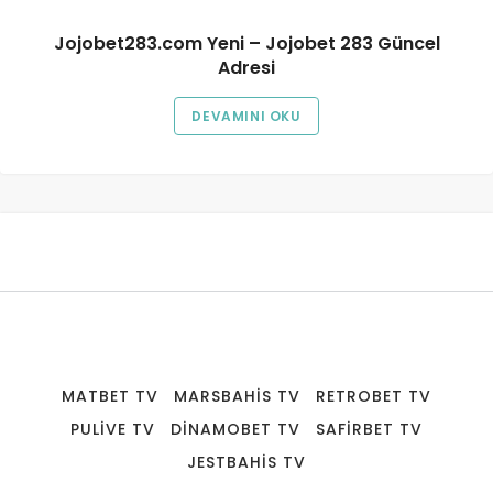
Jojobet283.com Yeni – Jojobet 283 Güncel
Adresi
DEVAMINI OKU
MATBET TV
MARSBAHIS TV
RETROBET TV
PULIVE TV
DINAMOBET TV
SAFIRBET TV
JESTBAHIS TV