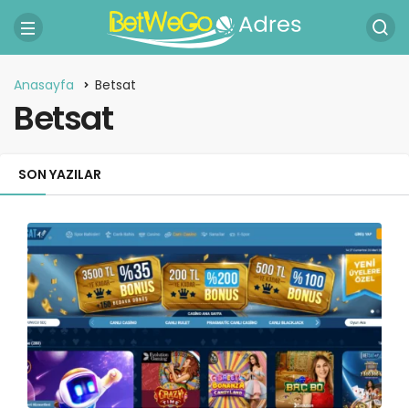
Anasayfa
Betsat
Betsat
SON YAZILAR