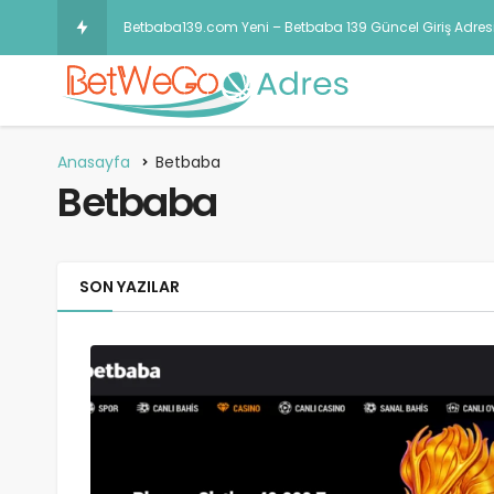
Betbaba139.com Yeni – Betbaba 139 Güncel Giriş Adres
Anasayfa
Betbaba
Betbaba
SON YAZILAR