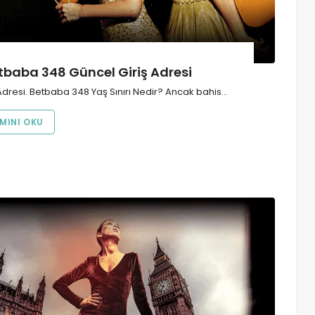
baba 348 Güncel Giriş Adresi
dresi. Betbaba 348 Yaş Sınırı Nedir? Ancak bahis…
MINI OKU