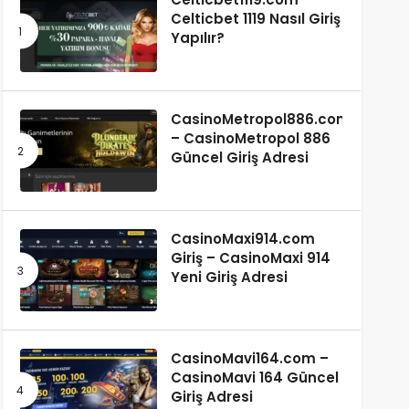
Celticbet 1119 Nasıl Giriş
Yapılır?
CasinoMetropol886.com
– CasinoMetropol 886
Güncel Giriş Adresi
CasinoMaxi914.com
Giriş – CasinoMaxi 914
Yeni Giriş Adresi
CasinoMavi164.com –
CasinoMavi 164 Güncel
Giriş Adresi