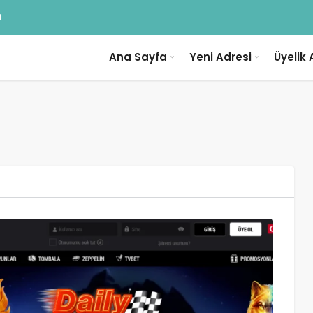
i
Ana Sayfa
Yeni Adresi
Üyelik 