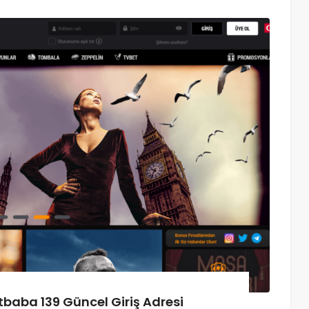
baba 139 Güncel Giriş Adresi