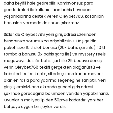
daha keyifli hale getirebilir. Komisyonsuz para
gönderimleri ile kullanıcıların bahis heyecanı
yaşamalarına destek veren Oleybet788, kazanılan
bonusları vermede de sorun çıkarmaz.
Sizler de Oleybet788 yeni giriş adresi üzerinden
hesabınıza sorunsuzca erişebilirsiniz. Hoş geldin
paketi size 15 tl slot bonusu (20x bahis şartı ile), 10 tl
tombala bonusu (1x bahis şartı ile) ve mystery reels
megaways’de sıfır bahis şartı ile 25 bedava dönüş
verir. Oleybet788 teklifi gerçekten olağanüstü ve
kabul edilenler: kripto, sitede şu ana kadar mevcut
olan en fazla para yatırma seçeneğine sahiptir. Yeni
giriş işleminizi, ana ekranda güncel giriş adresi
şeklinde göreceğiniz bölümden yeniden yapabilirsiniz.
Oyunların maliyeti 1p’den 50p’ye kadardır, yani her
bütçeye uygun bir şeyler vardır.