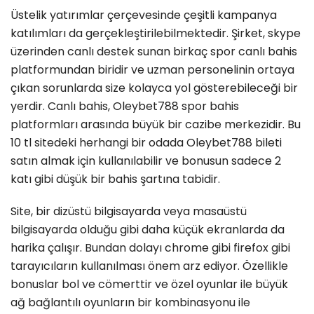
Üstelik yatırımlar çerçevesinde çeşitli kampanya
katılımları da gerçekleştirilebilmektedir. Şirket, skype
üzerinden canlı destek sunan birkaç spor canlı bahis
platformundan biridir ve uzman personelinin ortaya
çıkan sorunlarda size kolayca yol gösterebileceği bir
yerdir. Canlı bahis, Oleybet788 spor bahis
platformları arasında büyük bir cazibe merkezidir. Bu
10 tl sitedeki herhangi bir odada Oleybet788 bileti
satın almak için kullanılabilir ve bonusun sadece 2
katı gibi düşük bir bahis şartına tabidir.
Site, bir dizüstü bilgisayarda veya masaüstü
bilgisayarda olduğu gibi daha küçük ekranlarda da
harika çalışır. Bundan dolayı chrome gibi firefox gibi
tarayıcıların kullanılması önem arz ediyor. Özellikle
bonuslar bol ve cömerttir ve özel oyunlar ile büyük
ağ bağlantılı oyunların bir kombinasyonu ile