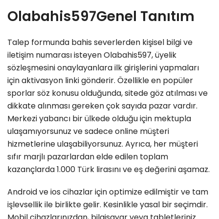
Olabahis597Genel Tanıtım
Talep formunda bahis severlerden kişisel bilgi ve
iletişim numarası isteyen Olabahis597, üyelik
sözleşmesini onaylayanlara ilk girişlerini yapmaları
için aktivasyon linki gönderir. Özellikle en popüler
sporlar söz konusu olduğunda, sitede göz atılması ve
dikkate alınması gereken çok sayıda pazar vardır.
Merkezi yabancı bir ülkede olduğu için mektupla
ulaşamıyorsunuz ve sadece online müşteri
hizmetlerine ulaşabiliyorsunuz. Ayrıca, her müşteri
sıfır marjlı pazarlardan elde edilen toplam
kazançlarda 1.000 Türk lirasını ve eş değerini aşamaz.
Android ve ios cihazlar için optimize edilmiştir ve tam
işlevsellik ile birlikte gelir. Kesinlikle yasal bir seçimdir.
Mobil cihazlarınızdan, bilgisayar veya tabletleriniz