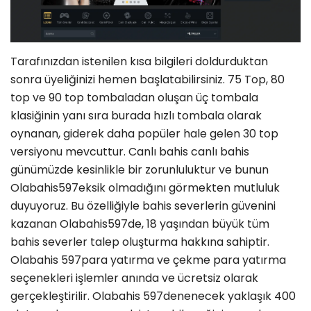
Tarafınızdan istenilen kısa bilgileri doldurduktan
sonra üyeliğinizi hemen başlatabilirsiniz. 75 Top, 80
top ve 90 top tombaladan oluşan üç tombala
klasiğinin yanı sıra burada hızlı tombala olarak
oynanan, giderek daha popüler hale gelen 30 top
versiyonu mevcuttur. Canlı bahis canlı bahis
günümüzde kesinlikle bir zorunluluktur ve bunun
Olabahis597eksik olmadığını görmekten mutluluk
duyuyoruz. Bu özelliğiyle bahis severlerin güvenini
kazanan Olabahis597de, 18 yaşından büyük tüm
bahis severler talep oluşturma hakkına sahiptir.
Olabahis 597para yatırma ve çekme para yatırma
seçenekleri işlemler anında ve ücretsiz olarak
gerçekleştirilir. Olabahis 597denenecek yaklaşık 400