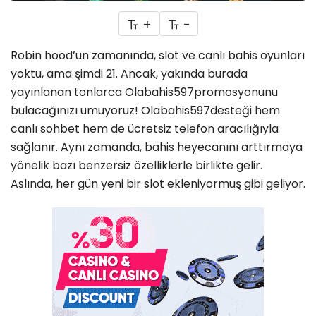
+
-
Robin hood’un zamanında, slot ve canlı bahis oyunları
yoktu, ama şimdi 21. Ancak, yakında burada
yayınlanan tonlarca Olabahis597promosyonunu
bulacağınızı umuyoruz! Olabahis597desteği hem
canlı sohbet hem de ücretsiz telefon aracılığıyla
sağlanır. Aynı zamanda, bahis heyecanını arttırmaya
yönelik bazı benzersiz özelliklerle birlikte gelir.
Aslında, her gün yeni bir slot ekleniyormuş gibi geliyor.