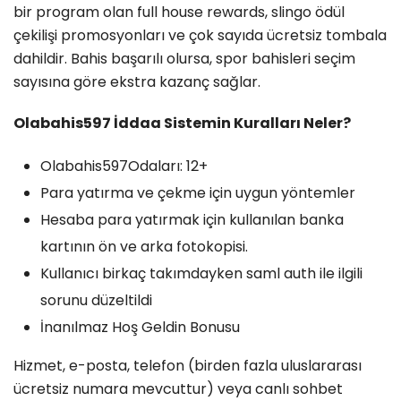
bir program olan full house rewards, slingo ödül
çekilişi promosyonları ve çok sayıda ücretsiz tombala
dahildir. Bahis başarılı olursa, spor bahisleri seçim
sayısına göre ekstra kazanç sağlar.
Olabahis597 İddaa Sistemin Kuralları Neler?
Olabahis597Odaları: 12+
Para yatırma ve çekme için uygun yöntemler
Hesaba para yatırmak için kullanılan banka
kartının ön ve arka fotokopisi.
Kullanıcı birkaç takımdayken saml auth ile ilgili
sorunu düzeltildi
İnanılmaz Hoş Geldin Bonusu
Hizmet, e-posta, telefon (birden fazla uluslararası
ücretsiz numara mevcuttur) veya canlı sohbet