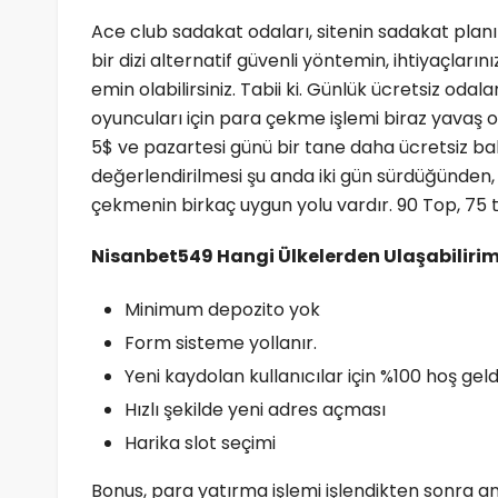
Ace club sadakat odaları, sitenin sadakat planın
bir dizi alternatif güvenli yöntemin, ihtiyaçla
emin olabilirsiniz. Tabii ki. Günlük ücretsiz odal
oyuncuları için para çekme işlemi biraz yavaş
5$ ve pazartesi günü bir tane daha ücretsiz ba
değerlendirilmesi şu anda iki gün sürdüğünden, işl
çekmenin birkaç uygun yolu vardır. 90 Top, 75
Nisanbet549 Hangi Ülkelerden Ulaşabiliri
Minimum depozito yok
Form sisteme yollanır.
Yeni kaydolan kullanıcılar için %100 hoş gel
Hızlı şekilde yeni adres açması
Harika slot seçimi
Bonus, para yatırma işlemi işlendikten sonra an