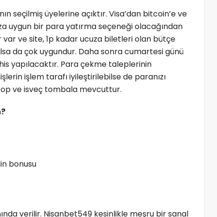
ın seçilmiş üyelerine açıktır. Visa’dan bitcoin’e ve
rınıza uygun bir para yatırma seçeneği olacağından
ar var ve site, 1p kadar ucuza biletleri olan bütçe
 olsa da çok uygundur. Daha sonra cumartesi günü
his yapılacaktır. Para çekme taleplerinin
erin işlem tarafı iyileştirilebilse de paranızı
 top ve isveç tombala mevcuttur.
m?
din bonusu
ında verilir. Nisanbet549 kesinlikle meşru bir sanal