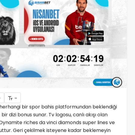
+
-
 herhangi bir spor bahis platformundan beklendiği
ir dizi bonus sunar. Tv logosu, canlı akışı olan
 Dynamite riches da vinci diamonds super lines ve
vcuttur. Geri çekilmek isteyene kadar beklemeyin