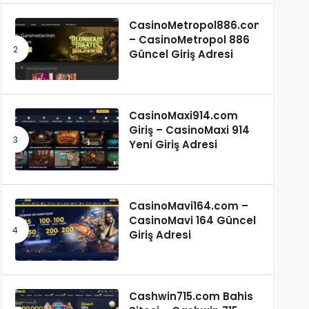
CasinoMetropol886.com
– CasinoMetropol 886
Güncel Giriş Adresi
CasinoMaxi914.com
Giriş – CasinoMaxi 914
Yeni Giriş Adresi
CasinoMavi164.com –
CasinoMavi 164 Güncel
Giriş Adresi
Cashwin715.com Bahis