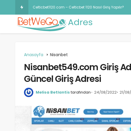
Celticbet1120.com – Celticbet 1120 Nasıl Giriş Yapılır?
Anasayfa
Nisanbet
Nisanbet549.com Giriş Ad
Güncel Giriş Adresi
Melisa Betlantis
tarafından
24/08/2022
21/08