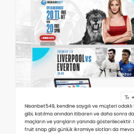
Nisanbet549, kendine saygılı ve müşteri odaklı
gibi, katılma anından itibaren ve daha sonra da b
maçların ve yarışların yanında gösterilecektir.
fruit snap gibi günlük ikramiye slotları da me