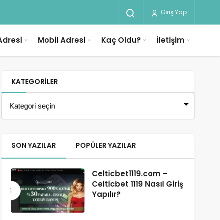
Giriş Yap
Adresi
Mobil Adresi
Kaç Oldu?
İletişim
KATEGORILER
SON YAZILAR
POPÜLER YAZILAR
Celticbet1119.com –
Celticbet 1119 Nasıl Giriş
Yapılır?