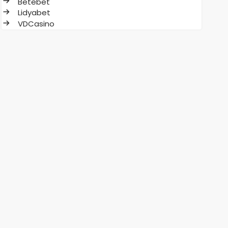
Betebet
Lidyabet
VDCasino