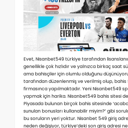
Evet, Nisanbet549 türkiye tarafından lisanslanı
genellikle çok hızlıdır ve yalnızca birkaç saat sü
ama bahisçiler için olumlu olduğunu düşünüyor
tarafından düzenlenmiş ve verilmiş olup, bahis 
firmasınca yapılmaktadır. Yeni Nisanbet549 sp
yapmak için harika. Nisanbet549 bahis sitesi
Piyasada bulunan birçok bahis sitesinde ‘acab
sunulan bonusları kullanabilir miyim?’ gibi soru
bu soruların yeri yoktur. Nisanbet 549 giriş adr
neden değişiyor, türkiye’deki son giriş adresi ne 