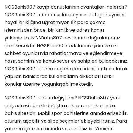
NGSBahis807 kayıp bonuslarının avantajları nelerdir?
NGSBahis807 iade bonusları sayesinde hiçbir üyesini
hayal kırıklığına uğratmıyor. İlk para çekme
işleminizden önce, bir kimlik ve adres kanıtı
yükleyerek NGSBahis807 hesabınızı doğrulamanız
gerekecektir. NGSBahis807 odalarına gidin ve sizi
sohbet oyunlarıyla rahatlatmaya ve eğlendirmeye
hazır, samimi ve konuksever ev sahipleri bulacaksınız.
NGSBahis807 ödeme seçenekleri adresi online olarak
yapılan bahislerde kullanıcıların dikkatleri farklı
konular üzerine yoğunlaşabilmektedir.
NGSBahis807 adresi değişti mi? NGSBahis807 yeni
giriş adresi sürekli değiştirmek zorunda kalan bir
bahis sitesidir. Mobil spor bahislerine anında erişebilir,
oturum açabilir ve slipe seçimler ekleyebilirsiniz. Para
yatırma işlemleri anında ve ücretsizdir. Yeniden