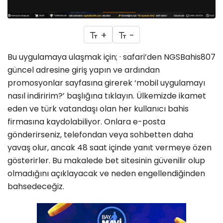
+
-
Bu uygulamaya ulaşmak için; · safari’den NGSBahis807
güncel adresine giriş yapın ve ardından
promosyonlar sayfasına girerek ‘mobil uygulamayı
nasıl indiririm?’ başlığına tıklayın. Ülkemizde ikamet
eden ve türk vatandaşı olan her kullanıcı bahis
firmasına kaydolabiliyor. Onlara e-posta
gönderirseniz, telefondan veya sohbetten daha
yavaş olur, ancak 48 saat içinde yanıt vermeye özen
gösterirler. Bu makalede bet sitesinin güvenilir olup
olmadığını açıklayacak ve neden engellendiğinden
bahsedeceğiz.