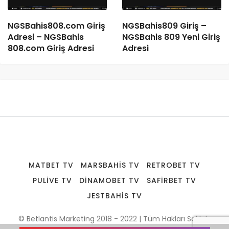
NGSBahis808.com Giriş
NGSBahis809 Giriş –
Adresi – NGSBahis
NGSBahis 809 Yeni Giriş
808.com Giriş Adresi
Adresi
MATBET TV
MARSBAHIS TV
RETROBET TV
PULIVE TV
DINAMOBET TV
SAFIRBET TV
JESTBAHIS TV
© Betlantis Marketing 2018 - 2022 | Tüm Hakları Saklıdır