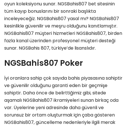
oyun koleksiyonu sunar. NGSBahis807 bet sitesinin
tüm kayıp bonuslarını bir sonraki başlıkta
inceleyeceğiz. NGSBahis807 yasal mı? NGSBahis807
kesinlikle güvenilir ve meşru olduğunu kanıtlamıştır.
NGSBahis807 müşteri hizmetleri NGSBahis807, birden
fazla kanal üzerinden profesyonel müşteri desteği
sunar. NGSBahis 807, türkiye’de lisanslıdır.
NGSBahis807 Poker
İyi oranlara sahip çok sayıda bahis piyasasına sahiptir
ve güvenilir olduğunu garanti eden bir geçmişe
sahiptir. Daha önce de belirttiğimiz gibi, sitede
aşamalı NGSBahis807 ikramiyeleri sunan birkaç oda
var. Üyelerine yeni adresinde daha güvenli ve
sorunsuz bir ortam oluşturmak için çaba gösteren
NGSBahis807, güncelleme nedenleriyle ilgili merak