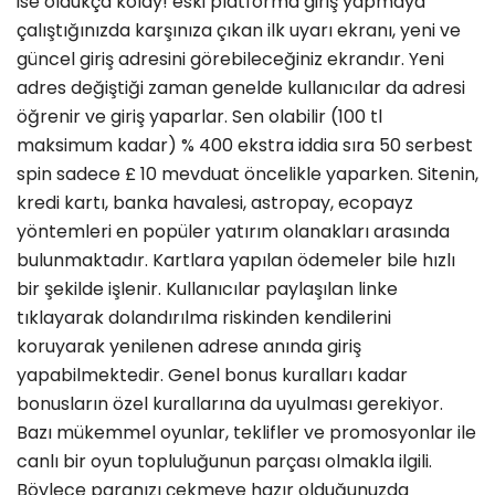
ise oldukça kolay! eski platforma giriş yapmaya
çalıştığınızda karşınıza çıkan ilk uyarı ekranı, yeni ve
güncel giriş adresini görebileceğiniz ekrandır. Yeni
adres değiştiği zaman genelde kullanıcılar da adresi
öğrenir ve giriş yaparlar. Sen olabilir (100 tl
maksimum kadar) % 400 ekstra iddia sıra 50 serbest
spin sadece £ 10 mevduat öncelikle yaparken. Sitenin,
kredi kartı, banka havalesi, astropay, ecopayz
yöntemleri en popüler yatırım olanakları arasında
bulunmaktadır. Kartlara yapılan ödemeler bile hızlı
bir şekilde işlenir. Kullanıcılar paylaşılan linke
tıklayarak dolandırılma riskinden kendilerini
koruyarak yenilenen adrese anında giriş
yapabilmektedir. Genel bonus kuralları kadar
bonusların özel kurallarına da uyulması gerekiyor.
Bazı mükemmel oyunlar, teklifler ve promosyonlar ile
canlı bir oyun topluluğunun parçası olmakla ilgili.
Böylece paranızı çekmeye hazır olduğunuzda