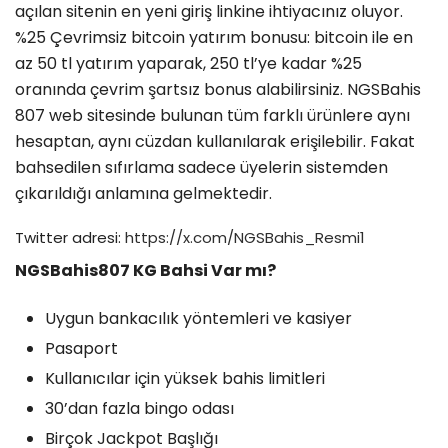
açılan sitenin en yeni giriş linkine ihtiyacınız oluyor.
%25 Çevrimsiz bitcoin yatırım bonusu: bitcoin ile en
az 50 tl yatırım yaparak, 250 tl’ye kadar %25
oranında çevrim şartsız bonus alabilirsiniz. NGSBahis
807 web sitesinde bulunan tüm farklı ürünlere aynı
hesaptan, aynı cüzdan kullanılarak erişilebilir. Fakat
bahsedilen sıfırlama sadece üyelerin sistemden
çıkarıldığı anlamına gelmektedir.
Twitter adresi:
https://x.com/NGSBahis_Resmi1
NGSBahis807 KG Bahsi Var mı?
Uygun bankacılık yöntemleri ve kasiyer
Pasaport
Kullanıcılar için yüksek bahis limitleri
30’dan fazla bingo odası
Birçok Jackpot Başlığı