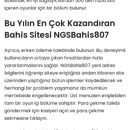
sitesinde, en iyi sağlayıcılardan 500’den fazla slot
içeren oyunlar için bir bölüm bulunur.
Bu Yılın En Çok Kazandıran
Bahis Sitesi NGSBahis807
Ayrıca, erken ödeme talebinde bulunun. Bu, deneyimli
kullanıcıların ortaya çıkan fırsatlardan hızla
yararlanmalarını sağlar. NGSBahis807 yeni adres
bilgilerini öğrenip siteye eriştiğiniz andan itibaren site
üzerinden yaptığınız bütün işlemler kaydedilecek ve
herhangi bir problem yaşamanız da mümkün
mertebede engellenecektir. Üst menüden erişilebilen
tam bir oyun içi bölüme sahiptir. Para çekme talebi
göndermek için kasiyeri açın ve para çekme
sekmesine tıklayın.