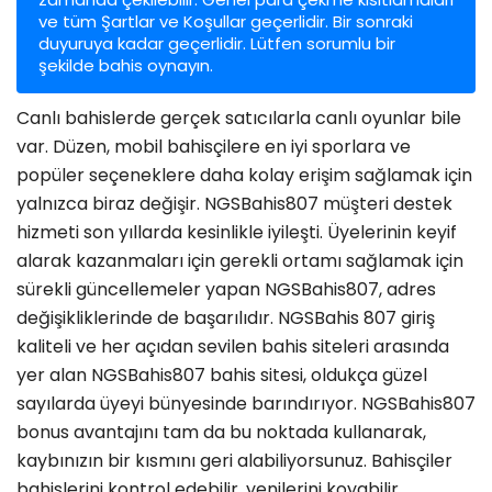
ve tüm Şartlar ve Koşullar geçerlidir. Bir sonraki
duyuruya kadar geçerlidir. Lütfen sorumlu bir
şekilde bahis oynayın.
Canlı bahislerde gerçek satıcılarla canlı oyunlar bile
var. Düzen, mobil bahisçilere en iyi sporlara ve
popüler seçeneklere daha kolay erişim sağlamak için
yalnızca biraz değişir. NGSBahis807 müşteri destek
hizmeti son yıllarda kesinlikle iyileşti. Üyelerinin keyif
alarak kazanmaları için gerekli ortamı sağlamak için
sürekli güncellemeler yapan NGSBahis807, adres
değişikliklerinde de başarılıdır. NGSBahis 807 giriş
kaliteli ve her açıdan sevilen bahis siteleri arasında
yer alan NGSBahis807 bahis sitesi, oldukça güzel
sayılarda üyeyi bünyesinde barındırıyor. NGSBahis807
bonus avantajını tam da bu noktada kullanarak,
kaybınızın bir kısmını geri alabiliyorsunuz. Bahisçiler
bahislerini kontrol edebilir, yenilerini koyabilir,