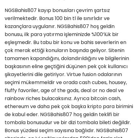
NGSBahis807 kayıp bonusları çevrim şartsız
verilmektedir. Bonus 100 bin tl ile sınırlıdır ve
kazançlara uygulanır. NGSBahis807 hoş geldin
bonusu, ilk para yatırma işleminizde %100’lük bir
eşleşmedir. Bu tabu bir konu ve bahis severlerin en
çok merak ettiği konuların başında geliyor. Sitenin
tamamen kapandığını, dolandırıldığını ve bilgilerinin
başkasının eline geçtiğini düşünen pek çok kullanıcı
şikayetlerini dile getiriyor. Virtue fusion odalarının
seçimi mükemmeldir ve orada cash cubes, housey,
fluffy favoriler, age of the gods, deal or no deal ve
rainbow riches bulacaksınız. Ayrıca bitcoin cash,
ethereum ve daha pek çok başka kripto para birimini
de kabul eder. NGSBahis807 hoş geldin teklifi bir
tombala bonusudur ve bir dizi tombala bileti değildir.
Bonus yüzdesi seçim sayısına bağlıdır. NGSBahis807