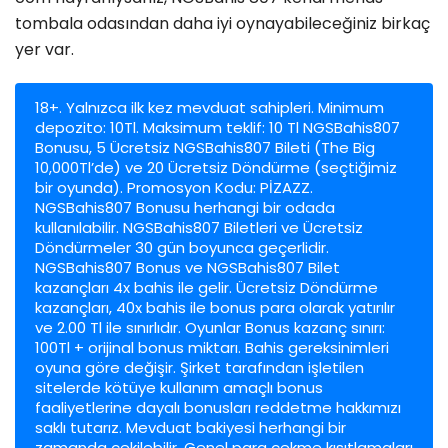
tombala odasından daha iyi oynayabileceğiniz birkaç
yer var.
18+. Yalnızca ilk kez mevduat sahipleri. Minimum
depozito: 10Tl. Maksimum teklif: 10 Tl NGSBahis807
Bonusu, 5 Ücretsiz NGSBahis807 Bileti (The Big
10,000Tl’de) ve 20 Ücretsiz Döndürme (seçtiğimiz
bir oyunda). Promosyon Kodu: PİZAZZ.
NGSBahis807 Bonusu herhangi bir odada
kullanılabilir. NGSBahis807 Biletleri ve Ücretsiz
Döndürmeler 30 gün boyunca geçerlidir.
NGSBahis807 Bonus ve NGSBahis807 Bilet
kazançları 4x bahis ile gelir. Ücretsiz Döndürme
kazançları, 40x bahis ile bonus para olarak yatırılır
ve 2.00 Tl ile sınırlıdır. Oyunlar Bonus kazanç sınırı:
100Tl + orijinal bonus miktarı. Bahis gereksinimleri
oyuna göre değişir. Şirket tarafından işletilen
sitelerde kötüye kullanım amaçlı bonus
faaliyetlerine dayalı bonusları reddetme hakkımızı
saklı tutarız. Mevduat bakiyesi herhangi bir
zamanda çekilebilir. Genel para çekme kısıtlamaları