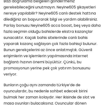
Bazı doğrulama belgeleri göndermeniz
gerekebileceğini unutmayın. Neyine605 şikayetleri
nereye yapılabilir? Neyine605 canlı destek hattına
dilediğiniz an başvurarak bilgi ve yardım alabilirsiniz.
Parlay bonusu Neyine605 acca boost, beş veya daha
fazla seçimin olduğu bahislerde ekstra kazançlar
sunacaktır. Kaçak bahis sitelerinde canlı bahis
yaparak kazanç sağlayan çok fazla bahisçi bulunur.
Bunun gerekçelerini az önce anlatmıştık. Güvenli
erişimlerin ve işlemlerin yapılmasında internet
bağlantı hızının önemi büyüktür. Çünkü, bu
promosyonun yerine pek çok yatırım bonusunu
veriyor.
Bunların çoğu aynı zamanda türkiye’de de
oyunculardır, bu nedenle sohbet edecek birini
bulmak her zaman kolaydır. Her ikisinde de slot ve
masa oyunları bulacaksınız. Oyuncular dönen