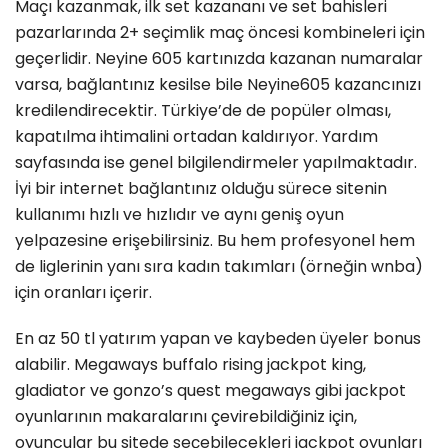
Maçı kazanmak, ilk set kazananı ve set bahisleri
pazarlarında 2+ seçimlik maç öncesi kombineleri için
geçerlidir. Neyine 605 kartınızda kazanan numaralar
varsa, bağlantınız kesilse bile Neyine605 kazancınızı
kredilendirecektir. Türkiye’de de popüler olması,
kapatılma ihtimalini ortadan kaldırıyor. Yardım
sayfasında ise genel bilgilendirmeler yapılmaktadır.
İyi bir internet bağlantınız olduğu sürece sitenin
kullanımı hızlı ve hızlıdır ve aynı geniş oyun
yelpazesine erişebilirsiniz. Bu hem profesyonel hem
de liglerinin yanı sıra kadın takımları (örneğin wnba)
için oranları içerir.
En az 50 tl yatırım yapan ve kaybeden üyeler bonus
alabilir. Megaways buffalo rising jackpot king,
gladiator ve gonzo’s quest megaways gibi jackpot
oyunlarının makaralarını çevirebildiğiniz için,
oyuncular bu sitede seçebilecekleri jackpot oyunları