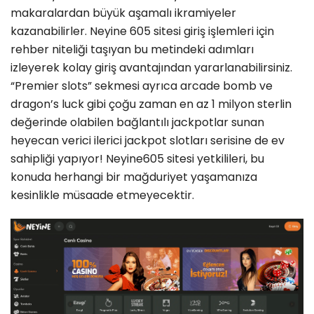
makaralardan büyük aşamalı ikramiyeler
kazanabilirler. Neyine 605 sitesi giriş işlemleri için
rehber niteliği taşıyan bu metindeki adımları
izleyerek kolay giriş avantajından yararlanabilirsiniz.
“Premier slots” sekmesi ayrıca arcade bomb ve
dragon’s luck gibi çoğu zaman en az 1 milyon sterlin
değerinde olabilen bağlantılı jackpotlar sunan
heyecan verici ilerici jackpot slotları serisine de ev
sahipliği yapıyor! Neyine605 sitesi yetkilileri, bu
konuda herhangi bir mağduriyet yaşamanıza
kesinlikle müsaade etmeyecektir.