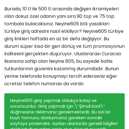
Burada, 10 tl ile 500 tl arasında değişen ikramiyeleri
olan dokuz özel odanın yanı sıra 90 top ve 75 top
tombala bulacaksınız. Neyine605 btk yasakları
türkiye giriş adresini nasıl etkiliyor? Neyine605 türkiye
giriş linkleri haftada en az bir defa değişiyor. Bu
durum süper kısa bir geri dönüş ve tüm promosyonun
kalitesini gerçekten düşürüyor. Uluslararası Curacao
lisansına sahip olan Neyine 605, bu sayede bahis
tutkunlarının güvenini kazanmış durumdadır. Bunun
yerine telefonda konuşmayı tercih ederseniz eğer
ücretsiz telefon numarası da vardır.
Neyine605 giriş yapmak oldukça kolay ve
sorunsuzdur. Giriş yapmak için \”Şimdi katıl\”
düğmesine tıklamanız gerekmektedir. Bu sizi bir
kayıt formunu doldurmanız gereken sonraki
sayfaya yönlendirir. Ayrılan alanlarda gerekli bilgileri