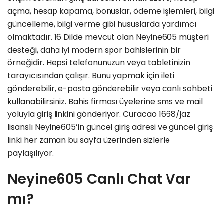
açma, hesap kapama, bonuslar, ödeme işlemleri, bilgi
güncelleme, bilgi verme gibi hususlarda yardımcı
olmaktadır. 16 Dilde mevcut olan Neyine605 müşteri
desteği, daha iyi modern spor bahislerinin bir
örneğidir. Hepsi telefonunuzun veya tabletinizin
tarayıcısından çalışır. Bunu yapmak için ileti
gönderebilir, e-posta gönderebilir veya canlı sohbeti
kullanabilirsiniz. Bahis firması üyelerine sms ve mail
yoluyla giriş linkini gönderiyor. Curacao 1668/jaz
lisanslı Neyine605’in güncel giriş adresi ve güncel giriş
linki her zaman bu sayfa üzerinden sizlerle
paylaşılıyor.
Neyine605 Canlı Chat Var
mı?