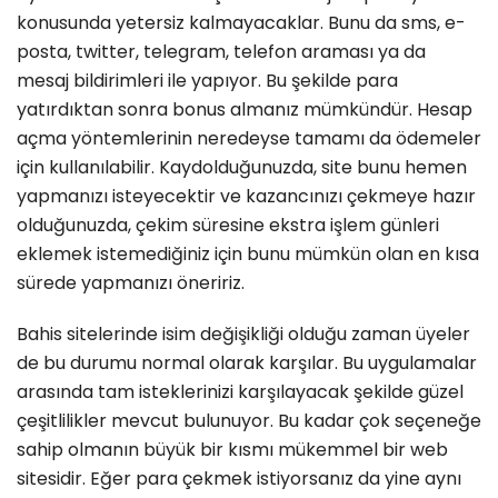
konusunda yetersiz kalmayacaklar. Bunu da sms, e-
posta, twitter, telegram, telefon araması ya da
mesaj bildirimleri ile yapıyor. Bu şekilde para
yatırdıktan sonra bonus almanız mümkündür. Hesap
açma yöntemlerinin neredeyse tamamı da ödemeler
için kullanılabilir. Kaydolduğunuzda, site bunu hemen
yapmanızı isteyecektir ve kazancınızı çekmeye hazır
olduğunuzda, çekim süresine ekstra işlem günleri
eklemek istemediğiniz için bunu mümkün olan en kısa
sürede yapmanızı öneririz.
Bahis sitelerinde isim değişikliği olduğu zaman üyeler
de bu durumu normal olarak karşılar. Bu uygulamalar
arasında tam isteklerinizi karşılayacak şekilde güzel
çeşitlilikler mevcut bulunuyor. Bu kadar çok seçeneğe
sahip olmanın büyük bir kısmı mükemmel bir web
sitesidir. Eğer para çekmek istiyorsanız da yine aynı