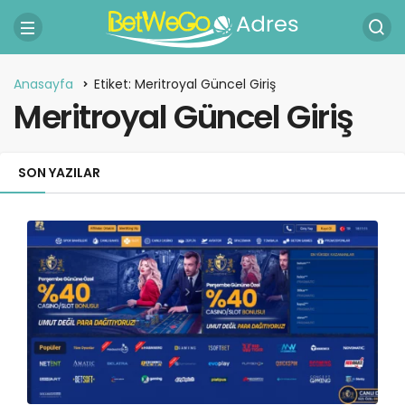
Anasayfa
Etiket: Meritroyal Güncel Giriş
Meritroyal Güncel Giriş
SON YAZILAR