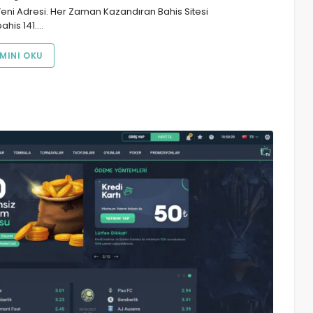
 Yeni Adresi. Her Zaman Kazandıran Bahis Sitesi
ahis 141.…
MINI OKU