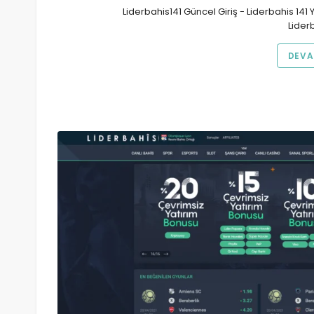
Liderbahis141 Güncel Giriş - Liderbahis 141
Liderb
DEVA