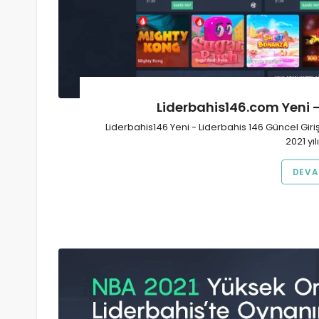
Liderbahis146.com Yeni –
Liderbahis146 Yeni - Liderbahis 146 Güncel Giri
2021 yı
DEVA