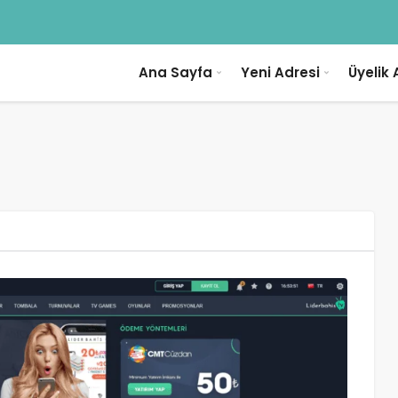
Ana Sayfa
Yeni Adresi
Üyelik 