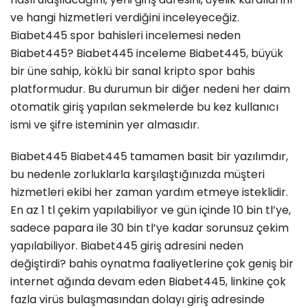
ve hangi hizmetleri verdiğini inceleyeceğiz.
Biabet445 spor bahisleri incelemesi neden
Biabet445? Biabet445 inceleme Biabet445, büyük
bir üne sahip, köklü bir sanal kripto spor bahis
platformudur. Bu durumun bir diğer nedeni her daim
otomatik giriş yapılan sekmelerde bu kez kullanıcı
ismi ve şifre isteminin yer almasıdır.
Biabet445 Biabet445 tamamen basit bir yazılımdır,
bu nedenle zorluklarla karşılaştığınızda müşteri
hizmetleri ekibi her zaman yardım etmeye isteklidir.
En az 1 tl çekim yapılabiliyor ve gün içinde 10 bin tl’ye,
sadece papara ile 30 bin tl’ye kadar sorunsuz çekim
yapılabiliyor. Biabet445 giriş adresini neden
değiştirdi? bahis oynatma faaliyetlerine çok geniş bir
internet ağında devam eden Biabet445, linkine çok
fazla virüs bulaşmasından dolayı giriş adresinde