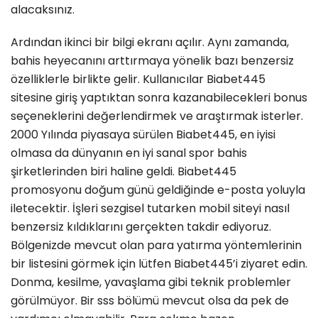
alacaksınız.
Ardından ikinci bir bilgi ekranı açılır. Aynı zamanda,
bahis heyecanını arttırmaya yönelik bazı benzersiz
özelliklerle birlikte gelir. Kullanıcılar Biabet445
sitesine giriş yaptıktan sonra kazanabilecekleri bonus
seçeneklerini değerlendirmek ve araştırmak isterler.
2000 Yılında piyasaya sürülen Biabet445, en iyisi
olmasa da dünyanın en iyi sanal spor bahis
şirketlerinden biri haline geldi. Biabet445
promosyonu doğum günü geldiğinde e-posta yoluyla
iletecektir. İşleri sezgisel tutarken mobil siteyi nasıl
benzersiz kıldıklarını gerçekten takdir ediyoruz.
Bölgenizde mevcut olan para yatırma yöntemlerinin
bir listesini görmek için lütfen Biabet445’i ziyaret edin.
Donma, kesilme, yavaşlama gibi teknik problemler
görülmüyor. Bir sss bölümü mevcut olsa da pek de