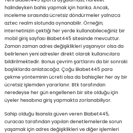
halindeyken bahis yapmak için harika. Ancak,
inceleme sırasında ücretsiz döndürmeler yalnızca
aztec realm slotunda oynanabilir. Örneğin;
internetinizin çektiği her yerde kullanabileceğiniz bir
mobil giriş sayfası Biabet445 sitesinde mevcuttur.
Zaman zaman adres değişiklikleri yaşanıyor olsa da
belirlenen yeni adresler direkt olarak kullanıcılara
bildirilmektedir. Bonus çevrim şartlarını da bir sonraki
başlıklarda anlatacağız. Çoğu Biabet445 para
çekme yönteminin ücreti olsa da bahisçiler her ay bir
ücretsiz işlemden yararlanır. Btk tarafından
neredeyse her gün engellenen bir site olduğu için
üyeler hesabına giriş yapmakta zorlanabiliyor.
Sahip olduğu lisansla güven veren Biabet445,
curacao tarafından yapılan denetlemelerde sorun
yaşamak için adres değişiklikleri ve diğer işlemleri