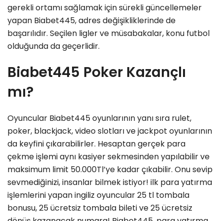
gerekli ortamı sağlamak için sürekli güncellemeler
yapan Biabet445, adres değişikliklerinde de
başarılıdır. Seçilen ligler ve müsabakalar, konu futbol
olduğunda da geçerlidir.
Biabet445 Poker Kazançlı
mı?
Oyuncular Biabet445 oyunlarının yanı sıra rulet,
poker, blackjack, video slotları ve jackpot oyunlarının
da keyfini çıkarabilirler. Hesaptan gerçek para
çekme işlemi aynı kasiyer sekmesinden yapılabilir ve
maksimum limit 50.000Tl’ye kadar çıkabilir. Onu sevip
sevmediğinizi, insanlar bilmek istiyor! ilk para yatırma
işlemlerini yapan ingiliz oyuncular 25 tl tombala
bonusu, 25 ücretsiz tombala bileti ve 25 ücretsiz
dönüş kazanacak numara! Biabet445, para yatırma