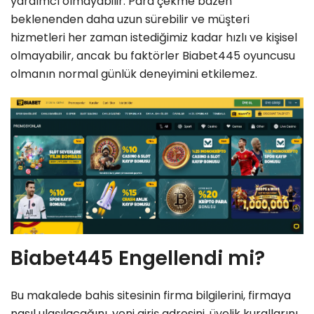
yardımcı olmayabilir. Para çekme bazen
beklenenden daha uzun sürebilir ve müşteri
hizmetleri her zaman istediğimiz kadar hızlı ve kişisel
olmayabilir, ancak bu faktörler Biabet445 oyuncusu
olmanın normal günlük deneyimini etkilemez.
Biabet445 Engellendi mi?
Bu makalede bahis sitesinin firma bilgilerini, firmaya
nasıl ulaşılacağını, yeni giriş adresini, üyelik kurallarını