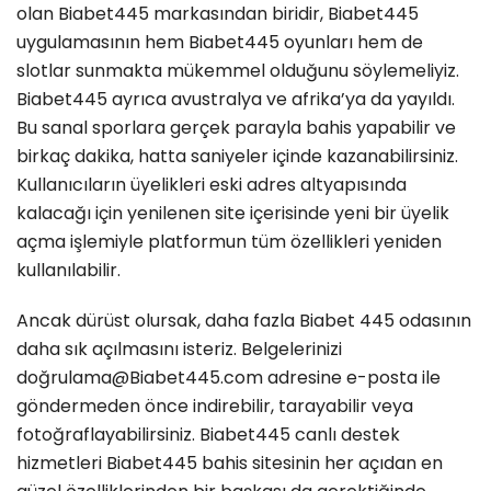
olan Biabet445 markasından biridir, Biabet445
uygulamasının hem Biabet445 oyunları hem de
slotlar sunmakta mükemmel olduğunu söylemeliyiz.
Biabet445 ayrıca avustralya ve afrika’ya da yayıldı.
Bu sanal sporlara gerçek parayla bahis yapabilir ve
birkaç dakika, hatta saniyeler içinde kazanabilirsiniz.
Kullanıcıların üyelikleri eski adres altyapısında
kalacağı için yenilenen site içerisinde yeni bir üyelik
açma işlemiyle platformun tüm özellikleri yeniden
kullanılabilir.
Ancak dürüst olursak, daha fazla Biabet 445 odasının
daha sık açılmasını isteriz. Belgelerinizi
doğ
rulama@Biabet445.com
adresine e-posta ile
göndermeden önce indirebilir, tarayabilir veya
fotoğraflayabilirsiniz. Biabet445 canlı destek
hizmetleri Biabet445 bahis sitesinin her açıdan en