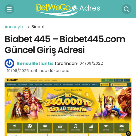
Anasayfa
Biabet
Biabet 445 – Biabet445.com
Güncel Giriş Adresi
Bensu Betlantis
tarafından
04/09/2022
19/08/2025 tarihinde düzenlendi